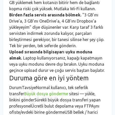
GB yüklemek hem kotanızı bitirir hem de bağlantı
kopma riski çok yüksek. Mutlaka Wi-Fi kullanın.
Birden fazla servis arasında bölmek.
"3 GB'ını
Drive'a, 3 GB'ını OneDrive'a, 4 GB'ını Dropbox'a
yükleyeyim" diye düşünenler var. Karşı taraf 3 farklı
servisten indirmek zorunda kalıyor, parçaları
birleştirmesi gerekiyor, bir tanesi silinse her şey çöp.
Tek bir yerden, tek seferde gönderin.
Upload sırasında bilgisayarı uyku moduna
almak.
Laptop kullanıyorsanız, kapağı kapatmayın
veya uyku modunu devre dışı bırakın. Uyku moduna
geçince upload durur ve çoğu servis baştan başlatır.
Duruma göre en iyi yöntem
DurumTavsiyeNormal kullanıcı, tek seferlik
transfer
Büyük dosya gönderme
sitesi — yükle,
linkini gönderSürekli büyük dosya transferi yapan
profesyonelÜcretli bulut depolama veya FTPAynı
ofiste/evdeki birine göndermeUSB bellek / harici