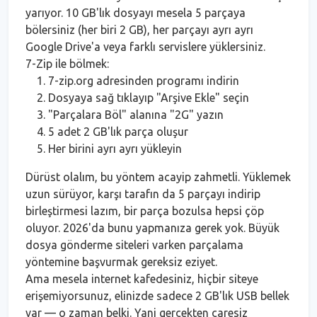
yarıyor. 10 GB'lık dosyayı mesela 5 parçaya
bölersiniz (her biri 2 GB), her parçayı ayrı ayrı
Google Drive'a veya farklı servislere yüklersiniz.
7-Zip ile bölmek:
7-zip.org adresinden programı indirin
Dosyaya sağ tıklayıp "Arşive Ekle" seçin
"Parçalara Böl" alanına "2G" yazın
5 adet 2 GB'lık parça oluşur
Her birini ayrı ayrı yükleyin
Dürüst olalım, bu yöntem acayip zahmetli. Yüklemek
uzun sürüyor, karşı tarafın da 5 parçayı indirip
birleştirmesi lazım, bir parça bozulsa hepsi çöp
oluyor. 2026'da bunu yapmanıza gerek yok. Büyük
dosya gönderme siteleri varken parçalama
yöntemine başvurmak gereksiz eziyet.
Ama mesela internet kafedesiniz, hiçbir siteye
erişemiyorsunuz, elinizde sadece 2 GB'lık USB bellek
var — o zaman belki. Yani gerçekten çaresiz