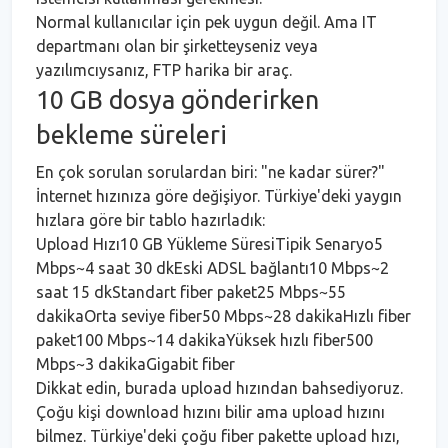
Normal kullanıcılar için pek uygun değil. Ama IT
departmanı olan bir şirketteyseniz veya
yazılımcıysanız, FTP harika bir araç.
10 GB dosya gönderirken
bekleme süreleri
En çok sorulan sorulardan biri: "ne kadar sürer?"
İnternet hızınıza göre değişiyor. Türkiye'deki yaygın
hızlara göre bir tablo hazırladık:
Upload Hızı10 GB Yükleme SüresiTipik Senaryo5
Mbps~4 saat 30 dkEski ADSL bağlantı10 Mbps~2
saat 15 dkStandart fiber paket25 Mbps~55
dakikaOrta seviye fiber50 Mbps~28 dakikaHızlı fiber
paket100 Mbps~14 dakikaYüksek hızlı fiber500
Mbps~3 dakikaGigabit fiber
Dikkat edin, burada upload hızından bahsediyoruz.
Çoğu kişi download hızını bilir ama upload hızını
bilmez. Türkiye'deki çoğu fiber pakette upload hızı,