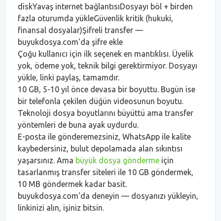
diskYavaş internet bağlantısıDosyayı böl + birden
fazla oturumda yükleGüvenlik kritik (hukuki,
finansal dosyalar)Şifreli transfer —
buyukdosya.com'da şifre ekle
Çoğu kullanıcı için ilk seçenek en mantıklısı. Üyelik
yok, ödeme yok, teknik bilgi gerektirmiyor. Dosyayı
yükle, linki paylaş, tamamdır.
10 GB, 5-10 yıl önce devasa bir boyuttu. Bugün ise
bir telefonla çekilen düğün videosunun boyutu.
Teknoloji dosya boyutlarını büyüttü ama transfer
yöntemleri de buna ayak uydurdu.
E-posta ile gönderemezsiniz, WhatsApp ile kalite
kaybedersiniz, bulut depolamada alan sıkıntısı
yaşarsınız. Ama
büyük dosya gönderme
için
tasarlanmış transfer siteleri ile 10 GB göndermek,
10 MB göndermek kadar basit.
buyukdosya.com'da deneyin — dosyanızı yükleyin,
linkinizi alın, işiniz bitsin.