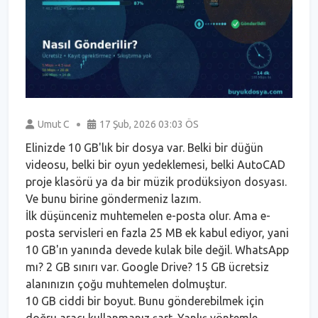
Umut C
17 Şub, 2026 03:03 ÖS
Elinizde 10 GB'lık bir dosya var. Belki bir düğün
videosu, belki bir oyun yedeklemesi, belki AutoCAD
proje klasörü ya da bir müzik prodüksiyon dosyası.
Ve bunu birine göndermeniz lazım.
İlk düşünceniz muhtemelen e-posta olur. Ama e-
posta servisleri en fazla 25 MB ek kabul ediyor, yani
10 GB'ın yanında devede kulak bile değil. WhatsApp
mı? 2 GB sınırı var. Google Drive? 15 GB ücretsiz
alanınızın çoğu muhtemelen dolmuştur.
10 GB ciddi bir boyut. Bunu gönderebilmek için
doğru aracı kullanmanız şart. Yanlış yöntemle